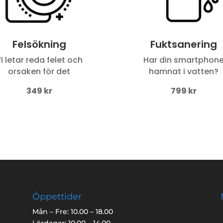
Felsökning
Fuktsanering
i letar reda felet och
Har din smartphon
orsaken för det
hamnat i vatten?
349 kr
799 kr
Öppettider
Mån – Fre: 10.00 – 18.00
Lördagar: 10.00 – 14.00