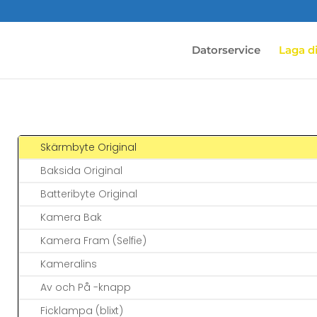
Datorservice
Laga d
Skärmbyte Original
Baksida Original
Batteribyte Original
Kamera Bak
Kamera Fram (Selfie)
Kameralins
Av och På -knapp
Ficklampa (blixt)