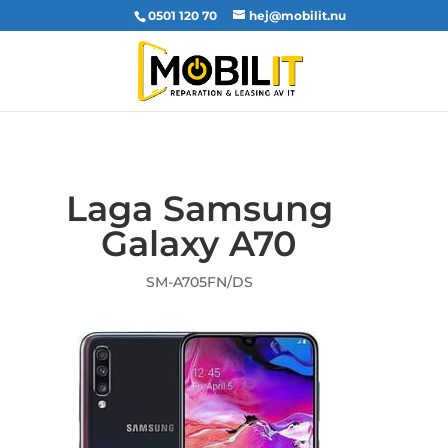
0501 120 70
hej@mobilit.nu
Laga Samsung
Galaxy A70
SM-A705FN/DS